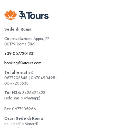
Sede di Roma
Circonvallazione Appia, 77
00179 Roma (RM)
+39 0677201831
booking@3atours.com
Tel alternativi:
0677205845 | 0670490498 |
06-77205538
Tel
H24:
3426422423
(solo sms o whatsapp)
Fax: 0677205966
Orari Sede di Roma
da Lunedí a Venerdí