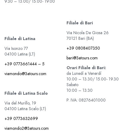
9.30 – 13.00/ 15.00- 19.00
Filiale di Bari
Via Nicola De Giosa 26
70121 Bari (BA)
Filiale di Latina
+39 0808407350
Via Isonzo 77
04100 Latina (LT)
bari@3atours.com
+39 0773661444 – 5
Orari Filiale di Bari:
da Lunedí a Venerdí
viamondo@3atours.com
10.00 – 13.30/ 15.00- 19.30
Sabato
10:00 – 13:30
Filiale di Latina Scalo
P. IVA: 08276401000
Via del Murillo, 19
04100 Latina Scalo (LT)
+39 0773632699
viamondo2@3atours.com