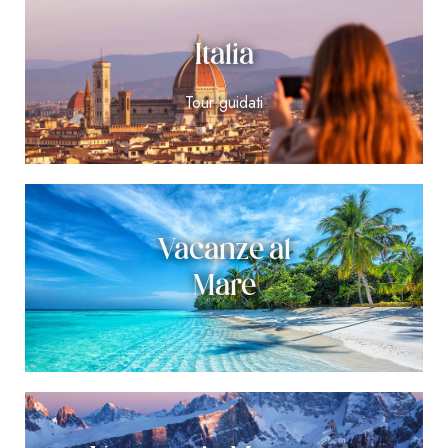
Italia
Tour guidati
Vacanze al
Mare