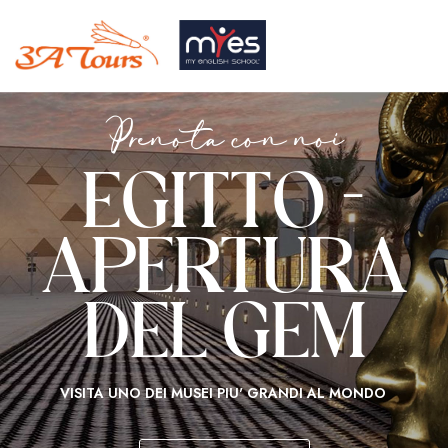
P
r
e
n
o
t
a
c
o
n
n
o
i
EGITTO -
APERTURA
DEL GEM
VISITA UNO DEI MUSEI PIU' GRANDI AL MONDO