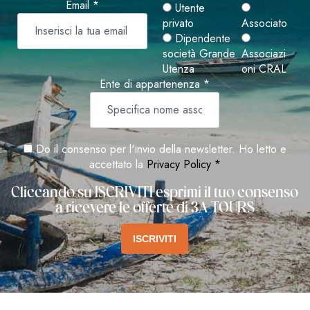
Email *
Utente
privato
Associato
Dipendente
società Grande
Associazi
Utenza
oni CRAL
Ente di appartenenza *
Do il consenso per l'invio della newsletter. Ho letto e
accettato la
Privacy Policy *
Cliccando su ISCRIVITI esprimi il tuo consenso
a ricevere le offerte di 3A TOURS
ISCRIVITI