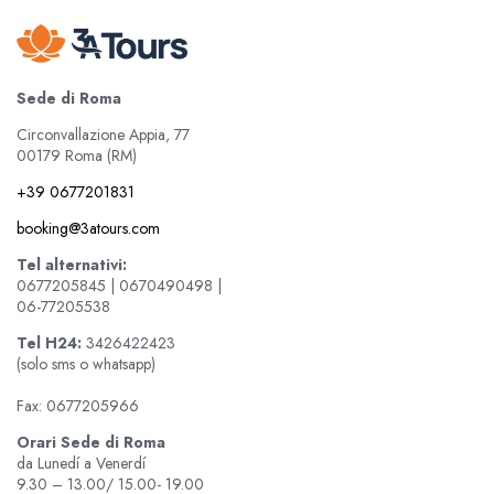
Sede di Roma
Circonvallazione Appia, 77
00179 Roma (RM)
+39 0677201831
booking@3atours.com
Tel alternativi:
0677205845 | 0670490498 |
06-77205538
Tel
H24:
3426422423
(solo sms o whatsapp)
Fax: 0677205966
Orari Sede di Roma
da Lunedí a Venerdí
9.30 – 13.00/ 15.00- 19.00