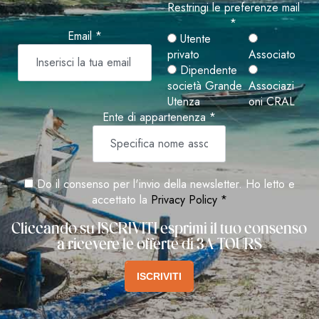
Restringi le preferenze mail
*
Email *
Utente
privato
Associato
Dipendente
società Grande
Associazi
Utenza
oni CRAL
Ente di appartenenza *
Do il consenso per l'invio della newsletter. Ho letto e
accettato la
Privacy Policy *
Cliccando su ISCRIVITI esprimi il tuo consenso
a ricevere le offerte di 3A TOURS
ISCRIVITI