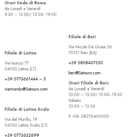
Orari Sede di Roma
da Lunedí a Venerdí
9.30 – 13.00/ 15.00- 19.00
Filiale di Bari
Via Nicola De Giosa 26
70121 Bari (BA)
Filiale di Latina
+39 0808407350
Via Isonzo 77
04100 Latina (LT)
bari@3atours.com
+39 0773661444 – 5
Orari Filiale di Bari:
da Lunedí a Venerdí
viamondo@3atours.com
10.00 – 13.30/ 15.00- 19.30
Sabato
10:00 – 13:30
Filiale di Latina Scalo
P. IVA: 08276401000
Via del Murillo, 19
04100 Latina Scalo (LT)
+39 0773632699