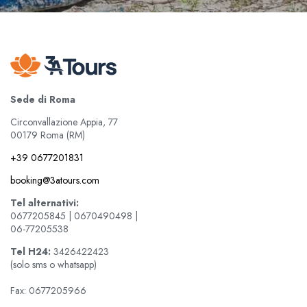
Sede di Roma
Circonvallazione Appia, 77
00179 Roma (RM)
+39 0677201831
booking@3atours.com
Tel alternativi:
0677205845 | 0670490498 |
06-77205538
Tel
H24:
3426422423
(solo sms o whatsapp)
Fax: 0677205966