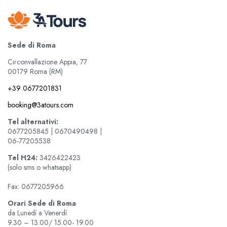
Sede di Roma
Circonvallazione Appia, 77
00179 Roma (RM)
+39 0677201831
booking@3atours.com
Tel alternativi:
0677205845 | 0670490498 |
06-77205538
Tel
H24:
3426422423
(solo sms o whatsapp)
Fax: 0677205966
Orari Sede di Roma
da Lunedí a Venerdí
9.30 – 13.00/ 15.00- 19.00