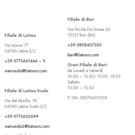
Filiale di Bari
Via Nicola De Giosa 26
70121 Bari (BA)
Filiale di Latina
+39 0808407350
Via Isonzo 77
04100 Latina (LT)
bari@3atours.com
+39 0773661444 – 5
Orari Filiale di Bari:
da Lunedí a Venerdí
viamondo@3atours.com
10.00 – 13.30/ 15.00- 19.30
Sabato
10:00 – 13:30
Filiale di Latina Scalo
P. IVA: 08276401000
Via del Murillo, 19
04100 Latina Scalo (LT)
+39 0773632699
viamondo2@3atours.com