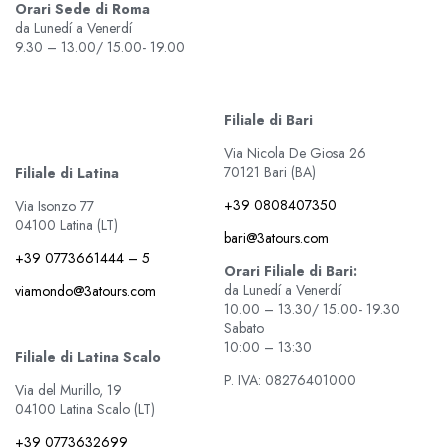
Orari Sede di Roma
da Lunedí a Venerdí
9.30 – 13.00/ 15.00- 19.00
Filiale di Bari
Via Nicola De Giosa 26
70121 Bari (BA)
Filiale di Latina
+39 0808407350
Via Isonzo 77
04100 Latina (LT)
bari@3atours.com
+39 0773661444 – 5
Orari Filiale di Bari:
da Lunedí a Venerdí
viamondo@3atours.com
10.00 – 13.30/ 15.00- 19.30
Sabato
10:00 – 13:30
Filiale di Latina Scalo
P. IVA: 08276401000
Via del Murillo, 19
04100 Latina Scalo (LT)
+39 0773632699