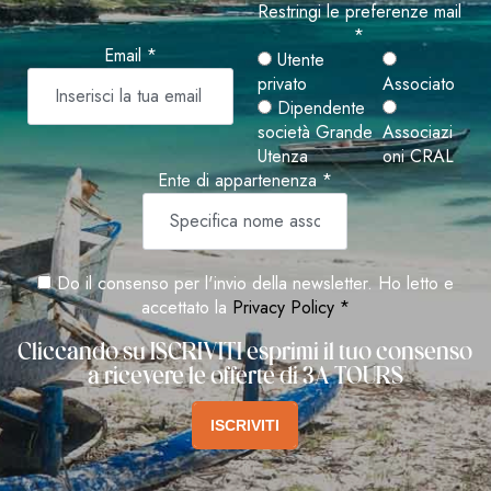
Restringi le preferenze mail
*
Email *
Utente
privato
Associato
Dipendente
società Grande
Associazi
Utenza
oni CRAL
Ente di appartenenza *
Do il consenso per l'invio della newsletter. Ho letto e
accettato la
Privacy Policy *
Cliccando su ISCRIVITI esprimi il tuo consenso
a ricevere le offerte di 3A TOURS
ISCRIVITI