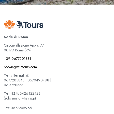
Sede di Roma
Circonvallazione Appia, 77
00179 Roma (RM)
+39 0677201831
booking@3atours.com
Tel alternativi:
0677205845 | 0670490498 |
06-77205538
Tel
H24:
3426422423
(solo sms o whatsapp)
Fax: 0677205966