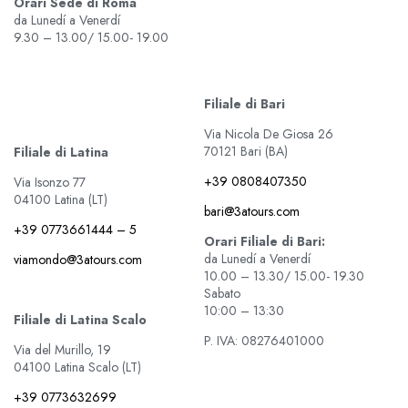
Orari Sede di Roma
da Lunedí a Venerdí
9.30 – 13.00/ 15.00- 19.00
Filiale di Bari
Via Nicola De Giosa 26
70121 Bari (BA)
Filiale di Latina
+39 0808407350
Via Isonzo 77
04100 Latina (LT)
bari@3atours.com
+39 0773661444 – 5
Orari Filiale di Bari:
da Lunedí a Venerdí
viamondo@3atours.com
10.00 – 13.30/ 15.00- 19.30
Sabato
10:00 – 13:30
Filiale di Latina Scalo
P. IVA: 08276401000
Via del Murillo, 19
04100 Latina Scalo (LT)
+39 0773632699