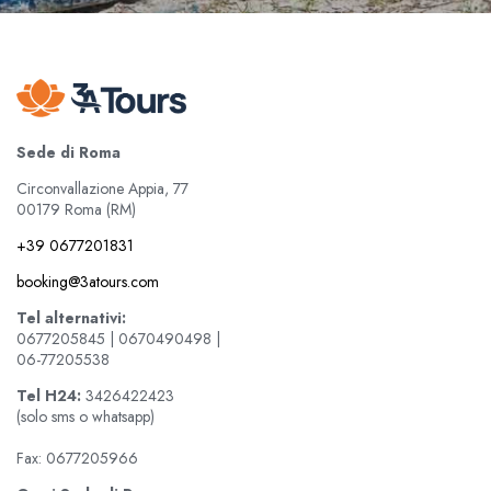
Sede di Roma
Circonvallazione Appia, 77
00179 Roma (RM)
+39 0677201831
booking@3atours.com
Tel alternativi:
0677205845 | 0670490498 |
06-77205538
Tel
H24:
3426422423
(solo sms o whatsapp)
Fax: 0677205966