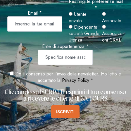
Restringi le preferenze mail
*
Email *
Utente
privato
Associato
Dipendente
società Grande
Associazi
Utenza
oni CRAL
Ente di appartenenza *
Do il consenso per l'invio della newsletter. Ho letto e
accettato la
Privacy Policy *
Cliccando su ISCRIVITI esprimi il tuo consenso
a ricevere le offerte di 3A TOURS
ISCRIVITI