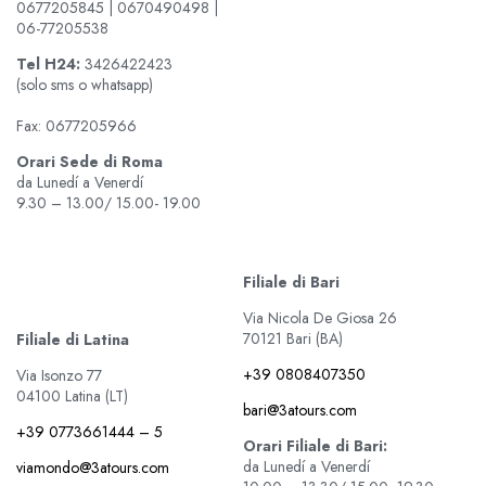
0677205845 | 0670490498 |
06-77205538
Tel
H24:
3426422423
(solo sms o whatsapp)
Fax: 0677205966
Orari Sede di Roma
da Lunedí a Venerdí
9.30 – 13.00/ 15.00- 19.00
Filiale di Bari
Via Nicola De Giosa 26
70121 Bari (BA)
Filiale di Latina
+39 0808407350
Via Isonzo 77
04100 Latina (LT)
bari@3atours.com
+39 0773661444 – 5
Orari Filiale di Bari:
da Lunedí a Venerdí
viamondo@3atours.com